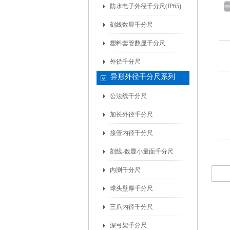
防水电子外径千分尺(IP65)
刻线数显千分尺
塑料套管数显千分尺
外径千分尺
异形外径千分尺系列
公法线千分尺
加长外径千分尺
接管内径千分尺
刻线-数显小量面千分尺
内测千分尺
球头壁厚千分尺
三爪内径千分尺
深弓架千分尺