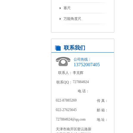
塞尺
万能角度尺
联系我们
公司热线：
13752007405
联系人：
李克辉
727884924
联系QQ：
电 话：
022-87885269
传 真：
022-27625645
邮 箱：
727884924@qq.com
地 址：
天津市南开区密云路新