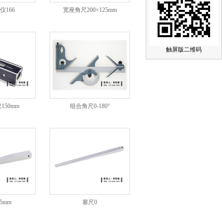
仪166
宽座角尺200×125mm
触屏版二维码
150mm
组合角尺0-180°
5mm
塞尺0